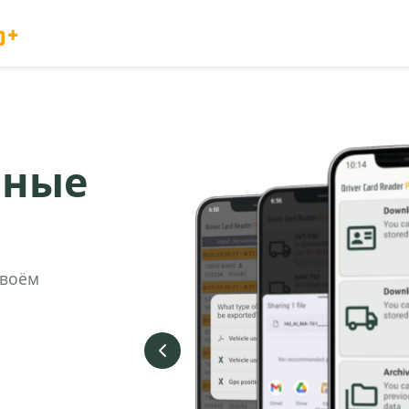
o+
нные
твоём