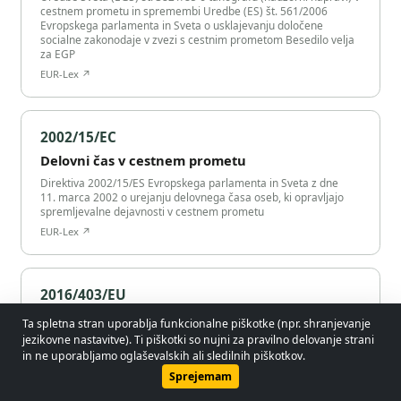
cestnem prometu in spremembi Uredbe (ES) št. 561/2006
Evropskega parlamenta in Sveta o usklajevanju določene
socialne zakonodaje v zvezi s cestnim prometom Besedilo velja
za EGP
EUR-Lex ↗
2002/15/EC
Delovni čas v cestnem prometu
Direktiva 2002/15/ES Evropskega parlamenta in Sveta z dne
11. marca 2002 o urejanju delovnega časa oseb, ki opravljajo
spremljevalne dejavnosti v cestnem prometu
EUR-Lex ↗
2016/403/EU
Klasifikacija hudih kršitev
Ta spletna stran uporablja funkcionalne piškotke (npr. shranjevanje
© 2026 - Lobol Team
•
lobolteam@gmail.com
jezikovne nastavitve). Ti piškotki so nujni za pravilno delovanje strani
Uredba Komisije (EU) 2016/403 z dne 18. marca 2016 o
dopolnitvi Uredbe (ES) št. 1071/2009 Evropskega parlamenta in
in ne uporabljamo oglaševalskih ali sledilnih piškotkov.
Sveta v zvezi s klasifikacijo hudih kršitev pravil Unije, zaradi
Uporabniški priročnik
Predpisi
Pravilnik o zasebnosti
Sprejemam
katerih lahko cestni prevozniki izgubijo dober ugled, in
spremembi Priloge III k Direktivi 2006/22/ES Evropskega