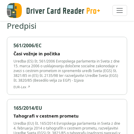
Driver Card Reader
Pro+
Predpisi
561/2006/EC
Časi vožnje in počitka
Uredba (ES) št. 561/2006 Evropskega parlamenta in Sveta z dne
15. marca 2006 o usklajevanju določene socialne zakonodaje v
zvezi s cestnim prometom in spremembi uredb Sveta (EGS) št.
3821/85 in (ES) št. 2135/98 ter razveljavitvi Uredbe Sveta (EGS)
št. 3820/85 (Besedilo velja za EGP) - Izjava
EUR-Lex ↗
165/2014/EU
Tahografi v cestnem prometu
Uredba (EU) št. 165/2014 Evropskega parlamenta in Sveta z dne
4. februarja 2014 o tahografih v cestnem prometu, razveljavitvi
Uredbe Sveta (EGS) št. 3821/85 o tahografu (nadzorni napravi) v