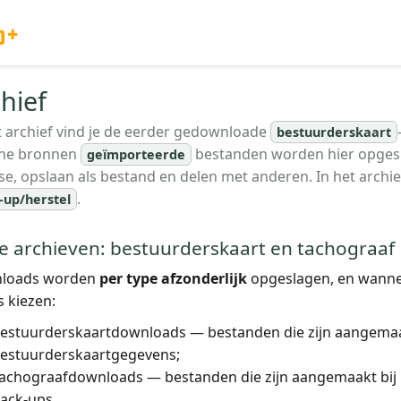
o+
hief
t archief vind je de eerder gedownloade
bestuurderskaart
rne bronnen
bestanden worden hier opgesla
geïmporteerde
se, opslaan als bestand en delen met anderen. In het archie
.
-up/herstel
e archieven: bestuurderskaart en tachograaf
loads worden
per type afzonderlijk
opgeslagen, en wanne
s kiezen:
estuurderskaartdownloads — bestanden die zijn aangemaa
estuurderskaartgegevens;
achograafdownloads — bestanden die zijn aangemaakt bij
ack-ups.