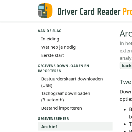
Driver Card Reader
Pr
Arc
AAN DE SLAG
Inleiding
In he
Wat heb je nodig
exte
Eerste start
analy
back
GEGEVENS DOWNLOADEN EN
IMPORTEREN
Bestuurderskaart downloaden
Twe
(USB)
Down
Tachograaf downloaden
optie
(Bluetooth)
Bestand importeren
B
b
GEGEVENSBEHEER
T
Archief
B