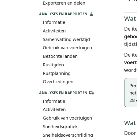
Exporteren en delen
ANALYSES EN RAPPORTEN
Wat 
Informatie
De it
Activiteiten
gebo
Samenvatting werktijd
tijds
Gebruik van voertuigen
De it
Bezochte landen
voer
Rusttijden
wordt
Rustplanning
Overtredingen
Per
het
ANALYSES EN RAPPORTEN
28 
Informatie
Activiteiten
Gebruik van voertuigen
Wat 
Snelheidsgrafiek
Door 
Snelheidsoverschrijding