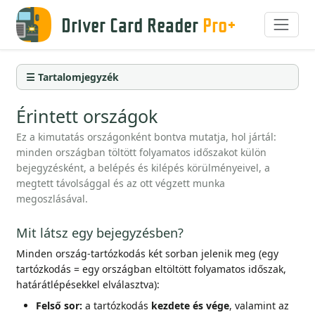
Driver Card Reader
Pro+
☰ Tartalomjegyzék
Érintett országok
Ez a kimutatás országonként bontva mutatja, hol jártál:
minden országban töltött folyamatos időszakot külön
bejegyzésként, a belépés és kilépés körülményeivel, a
megtett távolsággal és az ott végzett munka
megoszlásával.
Mit látsz egy bejegyzésben?
Minden ország-tartózkodás két sorban jelenik meg (egy
tartózkodás = egy országban eltöltött folyamatos időszak,
határátlépésekkel elválasztva):
Felső sor:
a tartózkodás
kezdete és vége
, valamint az