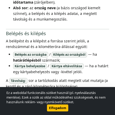
időtartama
(zárójelben).
Alsó sor:
az
ország neve
(a bázis országod kiemelt
színnel), a belépés és a kilépés adatai, a megtett
távolság és a munkamegoszlás.
Belépés és kilépés
A belépést és a kilépést a forrása szerint jelöli, a
rendszámmal és a kilométeróra-állással együtt:
/
— ha
Belépés az országba
Kilépés az országból
határátlépésből
származik;
/
— ha a határt
Kártya behelyezése
Kártya eltávolítása
egy kártyabehelyezés vagy -kivétel jelöli.
A
sor a tartózkodás alatt megtett utat mutatja (a
Távolság:
kezdő és a záró kilométeróra különbsége).
Ez a weboldal funkcionális sütiket használ (pl. nyelvválasztás
© 2026 - Lobol Team
•
lobolteam@gmail.com
mentése). Ezek a sütik az oldal működéséhez szükségesek, és nem
Munkamegoszlás az országban
használunk reklám- vagy nyomkövető sütiket.
Használati útmutató
Jogszabályok
Adatvédelmi irányelvek
A tartózkodáshoz négy, ikonnal jelzett összeg tartozik — az
Elfogadom
adott országban töltött
vezetés
,
egyéb munka
,
készenlét