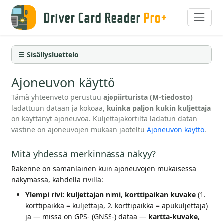
Driver Card Reader
Pro+
☰ Sisällysluettelo
Ajoneuvon käyttö
Tämä yhteenveto perustuu
ajopiirturista (M-tiedosto)
ladattuun dataan ja kokoaa,
kuinka paljon kukin kuljettaja
on käyttänyt ajoneuvoa. Kuljettajakortilta ladatun datan
vastine on ajoneuvojen mukaan jaoteltu
Ajoneuvon käyttö
.
Mitä yhdessä merkinnässä näkyy?
Rakenne on samanlainen kuin ajoneuvojen mukaisessa
näkymässä, kahdella rivillä:
Ylempi rivi:
kuljettajan nimi
,
korttipaikan kuvake
(1.
korttipaikka = kuljettaja, 2. korttipaikka = apukuljettaja)
ja — missä on GPS- (GNSS-) dataa —
kartta-kuvake
,