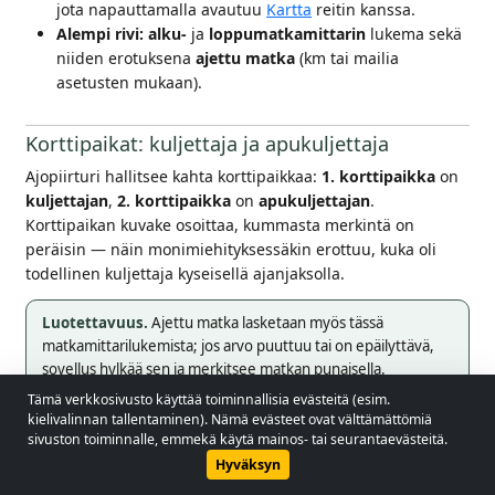
jota napauttamalla avautuu
Kartta
reitin kanssa.
Alempi rivi:
alku-
ja
loppumatkamittarin
lukema sekä
niiden erotuksena
ajettu matka
(km tai mailia
asetusten mukaan).
Korttipaikat: kuljettaja ja apukuljettaja
Ajopiirturi hallitsee kahta korttipaikkaa:
1. korttipaikka
on
kuljettajan
,
2. korttipaikka
on
apukuljettajan
.
Korttipaikan kuvake osoittaa, kummasta merkintä on
peräisin — näin monimiehityksessäkin erottuu, kuka oli
todellinen kuljettaja kyseisellä ajanjaksolla.
Luotettavuus.
Ajettu matka lasketaan myös tässä
matkamittarilukemista; jos arvo puuttuu tai on epäilyttävä,
sovellus hylkää sen ja merkitsee matkan punaisella.
Tämä verkkosivusto käyttää toiminnallisia evästeitä (esim.
© 2026 - Lobol Team
•
lobolteam@gmail.com
kielivalinnan tallentaminen). Nämä evästeet ovat välttämättömiä
Viikoittaiset ja kuukausittaiset yhteenvedot
sivuston toiminnalle, emmekä käytä mainos- tai seurantaevästeitä.
Käyttöopas
Säädökset
Tietosuojakäytäntö
Hyväksyn
Valikosta voidaan pyytää
tai
Viikoittaiset yhteenvedot