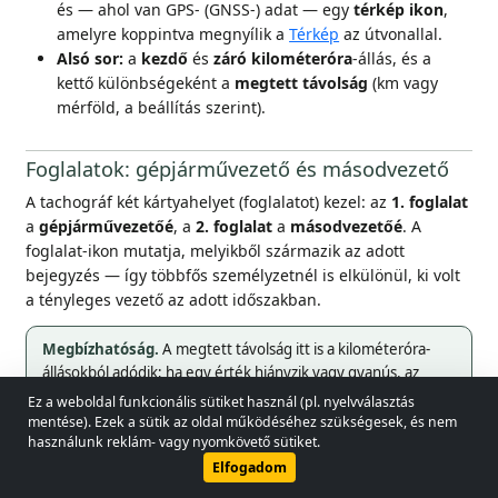
és — ahol van GPS- (GNSS-) adat — egy
térkép ikon
,
amelyre koppintva megnyílik a
Térkép
az útvonallal.
Alsó sor:
a
kezdő
és
záró kilométeróra
-állás, és a
kettő különbségeként a
megtett távolság
(km vagy
mérföld, a beállítás szerint).
Foglalatok: gépjárművezető és másodvezető
A tachográf két kártyahelyet (foglalatot) kezel: az
1. foglalat
a
gépjárművezetőé
, a
2. foglalat
a
másodvezetőé
. A
foglalat-ikon mutatja, melyikből származik az adott
bejegyzés — így többfős személyzetnél is elkülönül, ki volt
a tényleges vezető az adott időszakban.
Megbízhatóság.
A megtett távolság itt is a kilométeróra-
állásokból adódik; ha egy érték hiányzik vagy gyanús, az
alkalmazás elveti azt, és a távolságot piros színnel jelzi.
Ez a weboldal funkcionális sütiket használ (pl. nyelvválasztás
© 2026 - Lobol Team
•
lobolteam@gmail.com
mentése). Ezek a sütik az oldal működéséhez szükségesek, és nem
használunk reklám- vagy nyomkövető sütiket.
Használati útmutató
Jogszabályok
Adatvédelmi irányelvek
Heti és havi összesítők
Elfogadom