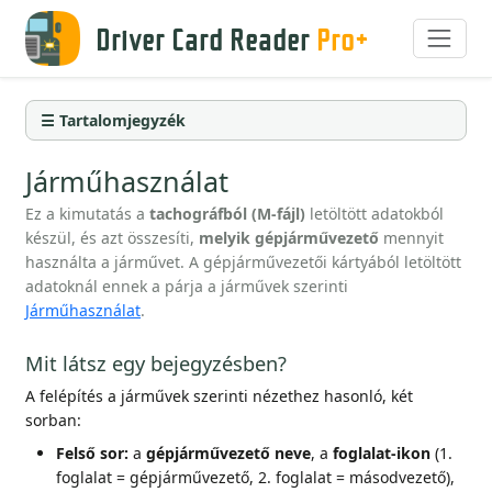
Driver Card Reader
Pro+
☰ Tartalomjegyzék
Járműhasználat
Ez a kimutatás a
tachográfból (M-fájl)
letöltött adatokból
készül, és azt összesíti,
melyik gépjárművezető
mennyit
használta a járművet. A gépjárművezetői kártyából letöltött
adatoknál ennek a párja a járművek szerinti
Járműhasználat
.
Mit látsz egy bejegyzésben?
A felépítés a járművek szerinti nézethez hasonló, két
sorban:
Felső sor:
a
gépjárművezető neve
, a
foglalat-ikon
(1.
foglalat = gépjárművezető, 2. foglalat = másodvezető),