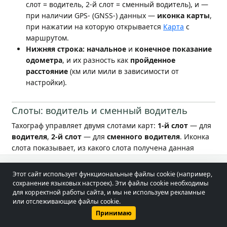
слот = водитель, 2-й слот = сменный водитель), и —
при наличии GPS- (GNSS-) данных —
иконка карты
,
при нажатии на которую открывается
Карта
с
маршрутом.
Нижняя строка:
начальное
и
конечное показание
одометра
, и их разность как
пройденное
расстояние
(км или мили в зависимости от
настройки).
Слоты: водитель и сменный водитель
Тахограф управляет двумя слотами карт:
1-й слот
— для
водителя
,
2-й слот
— для
сменного водителя
. Иконка
слота показывает, из какого слота получена данная
запись — так при многократном водительстве также
видно, кто был фактическим водителем в данный
© 2026 - Lobol Team
•
lobolteam@gmail.com
Этот сайт использует функциональные файлы cookie (например,
период.
сохранение языковых настроек). Эти файлы cookie необходимы
Руководство пользователя
Regulations
для корректной работы сайта, и мы не используем рекламные
или отслеживающие файлы cookie.
Достоверность.
Пройденное расстояние здесь также
Политика конфиденциальности
Принимаю
рассчитывается по показаниям одометра; если
значение отсутствует или подозрительно, приложение