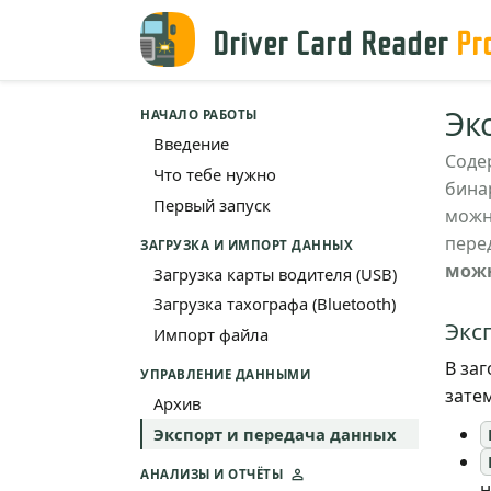
Driver Card Reader
Pr
Эк
НАЧАЛО РАБОТЫ
Введение
Соде
Что тебе нужно
бина
Первый запуск
можн
пере
ЗАГРУЗКА И ИМПОРТ ДАННЫХ
можн
Загрузка карты водителя (USB)
Загрузка тахографа (Bluetooth)
Эксп
Импорт файла
В за
УПРАВЛЕНИЕ ДАННЫМИ
зате
Архив
Экспорт и передача данных
АНАЛИЗЫ И ОТЧЁТЫ
н