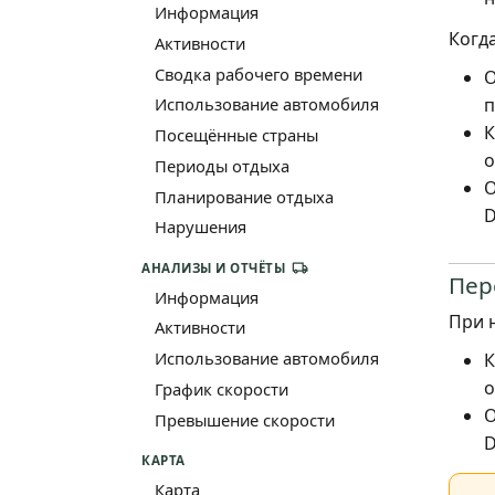
Информация
Когд
Активности
Сводка рабочего времени
О
п
Использование автомобиля
К
Посещённые страны
о
Периоды отдыха
О
Планирование отдыха
D
Нарушения
АНАЛИЗЫ И ОТЧЁТЫ
Пер
Информация
При 
Активности
Использование автомобиля
К
о
График скорости
О
Превышение скорости
D
КАРТА
Карта