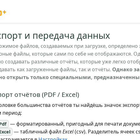
o+
спорт и передача данных
ржимое файлов, создаваемых при загрузке, определено 
рные файлы, которые сами по себе не отображаются. Од
о создавать различные отчёты, которые уже легко ото
давать как загруженные файлы, так и отчёты.
Однако за
о открыть только специальными, предназначенны
орт отчётов (PDF / Excel)
головке большинства отчётов ты найдёшь значок экспор
м период:
— форматированный, пригодный для печати докум
Pdf
— табличный файл
Excel
(csv). Разделитель ячеек c
Excel
астраивается в
Настройках
.