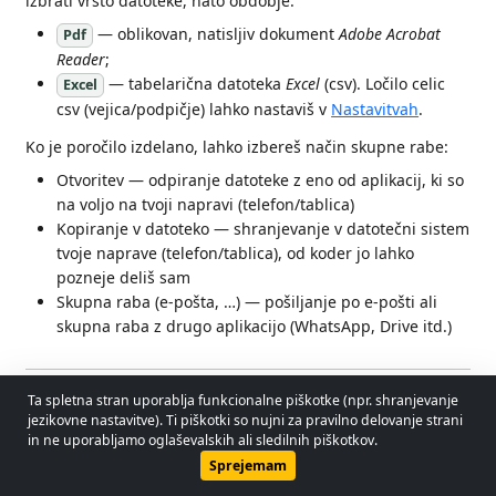
izbrati vrsto datoteke, nato obdobje:
— oblikovan, natisljiv dokument
Adobe Acrobat
Pdf
Reader
;
— tabelarična datoteka
Excel
(csv). Ločilo celic
Excel
csv (vejica/podpičje) lahko nastaviš v
Nastavitvah
.
Ko je poročilo izdelano, lahko izbereš način skupne rabe:
Otvoritev — odpiranje datoteke z eno od aplikacij, ki so
na voljo na tvoji napravi (telefon/tablica)
Kopiranje v datoteko — shranjevanje v datotečni sistem
tvoje naprave (telefon/tablica), od koder jo lahko
pozneje deliš sam
Skupna raba (e-pošta, …) — pošiljanje po e-pošti ali
skupna raba z drugo aplikacijo (WhatsApp, Drive itd.)
Skupna raba prenesenih (surovih) datotek
Ta spletna stran uporablja funkcionalne piškotke (npr. shranjevanje
© 2026 - Lobol Team
•
lobolteam@gmail.com
Z dotikom vnosa v
Arhivu
se odpre okno, v katerem najdeš
jezikovne nastavitve). Ti piškotki so nujni za pravilno delovanje strani
in ne uporabljamo oglaševalskih ali sledilnih piškotkov.
možnosti skupne rabe:
Uporabniški priročnik
Predpisi
Pravilnik o zasebnosti
Sprejemam
Kopiranje v datoteko — shranjevanje v datotečni sistem