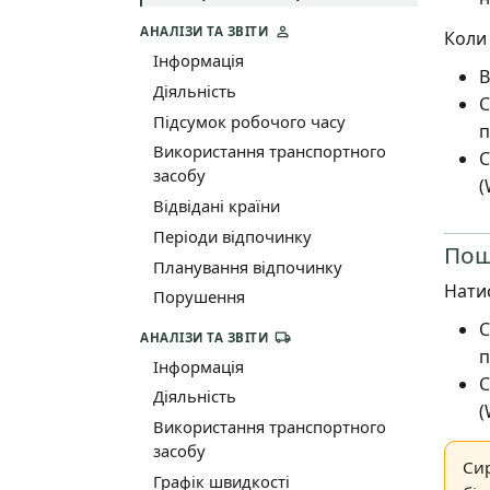
АНАЛІЗИ ТА ЗВІТИ
Коли
Інформація
В
Діяльність
С
Підсумок робочого часу
п
Використання транспортного
С
засобу
(
Відвідані країни
Періоди відпочинку
Пош
Планування відпочинку
Нати
Порушення
С
АНАЛІЗИ ТА ЗВІТИ
п
Інформація
С
Діяльність
(
Використання транспортного
засобу
Си
Графік швидкості