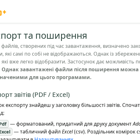
o+
спорт та поширення
 файлів, створених під час завантаження, визначено зак
, які самі по собі не відображаються. Однак із збереже
, які вже легко відобразити. Застосунок дає можливість 
.
Однак завантажені файли після поширення можна
наченими для цього програмами.
орт звітів (PDF / Excel)
к експорту знайдеш у заголовку більшості звітів. Спочат
д:
— форматований, придатний для друку документ
Ado
Pdf
— табличний файл
Excel
(csv). Роздільник комірок 
Excel
алаштувати в
Налаштуваннях
.