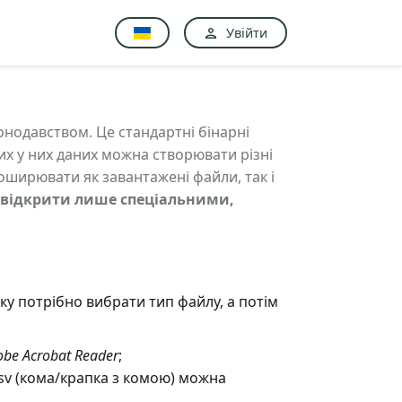
Увійти
онодавством. Це стандартні бінарні
них у них даних можна створювати різні
поширювати як завантажені файли, так і
 відкрити лише спеціальними,
ку потрібно вибрати тип файлу, а потім
be Acrobat Reader
;
csv (кома/крапка з комою) можна