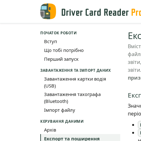
Driver Card Reader
Pr
Ек
ПОЧАТОК РОБОТИ
Вступ
Вміст
Що тобі потрібно
файли
Перший запуск
звіти
звіти
ЗАВАНТАЖЕННЯ ТА ІМПОРТ ДАНИХ
приз
Завантаження картки водія
(USB)
Експ
Завантаження тахографа
(Bluetooth)
Значо
Імпорт файлу
періо
КЕРУВАННЯ ДАНИМИ
Архів
Експорт та поширення
н