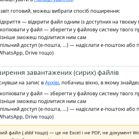
 звіт готовий, можеш вибрати спосіб поширення:
ідкриття — відкрити файл одним із доступних на твоєму 
копіювати у файл — зберегти у файлову систему твого п
ізніше зможеш поділитися ним сам
пільний доступ (е-пошта, …) — надіслати е-поштою або 
WhatsApp, Drive тощо)
ирення завантажених (сирих) файлів
снувши на запис в
Архіві
, побачиш вікно, в якому знайд
копіювати у файл — зберегти у файлову систему твого п
ізніше зможеш поділитися ним сам
пільний доступ (е-пошта, …) — надіслати е-поштою або 
WhatsApp, Drive тощо)
рий файл (
.ddd
тощо) — це не Excel і не PDF, не документ W