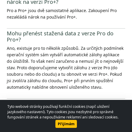
nárok na verzi Pro+?
Pro a Pro+ jsou dvě samostatné aplikace. Zakoupení Pro
nezakládá nárok na používání Pro+.
Mohu přenést stažená data z verze Pro do
Pro+?
Ano, existuje pro to několik způsobů. Za určitých podmínek
operační systém sám vytváří automatické zálohy aplikace
do úložiště. To však není zaručeno a nemusí jít o nejnovější
stav. Proto doporučujeme vytvořit zálohu z verze Pro (do
souboru nebo do cloudu) a tu obnovit ve verzi Pro+. Pokud
jsi zvolil/a zálohu do cloudu, Pro+ při prvním spuštění
automaticky nabídne obnovení uloženého stavu.
Zachovají se dříve stažená data při
Tyto webové stránky používají funkční cookies (např. uložení
přeinstalaci?
© 2026 - Lobol Team
•
lobolteam@gmail.com
jazykového nastavení). Tyto cookies jsou nezbytné pro správné
fungování stránek a nepoužíváme reklamní ani sledovací cookies.
Přestože existuje několik mechanismů chránících před
Uživatelská příručka
Právní předpisy
Zásady ochrany osobních údajů
Přijímám
ztrátou dat (automatická záloha Androidu do účtu Google,
vlastní automatická záloha aplikace — pokud je zapnuta),