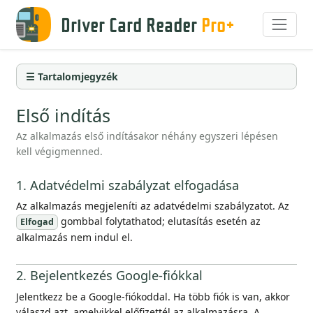
Driver Card Reader
Pro+
☰ Tartalomjegyzék
Első indítás
Az alkalmazás első indításakor néhány egyszeri lépésen
kell végigmenned.
1. Adatvédelmi szabályzat elfogadása
Az alkalmazás megjeleníti az adatvédelmi szabályzatot. Az
gombbal folytathatod; elutasítás esetén az
Elfogad
alkalmazás nem indul el.
2. Bejelentkezés Google-fiókkal
Jelentkezz be a Google-fiókoddal. Ha több fiók is van, akkor
válaszd azt, amelyikkel előfizettél az alkalmazásra. A