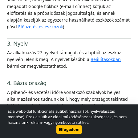
megadott Google fiókhoz (e-mail címhez
)
kötjük az
előfizetés és a próbaidőszak jogosultságát, és ennek
alapján kezeljük az egyszerre használható eszközök számát
(lásd
Előfizetés és eszközök
).
3. Nyelv
Az alkalmazás 27 nyelvet támogat, és alapból az eszköz
nyelvén jelenik meg. A nyelvet később a
Beállításokban
bármikor megváltoztathatod.
4. Bázis ország
A pihenő- és vezetési időre vonatkozó szabályok helyes
alkalmazásához tudnunk kell, hogy mely országot tekinted
lakhelyednek, ahol életvitelszerűen élsz, ahová a
Ez a weboldal funkcionális sütiket használ (pl. nyelvválasztás
rendszeres pihenéshez visszatérsz. Amíg ez nincs beállítva,
© 2026 - Lobol Team
•
lobolteam@gmail.com
mentése). Ezek a sütik az oldal működéséhez szükségesek, és nem
az alkalmazás folyamatosan figyelmeztetni fog a beállítás
használunk reklám- vagy nyomkövető sütiket.
szükségességére.
Használati útmutató
Jogszabályok
Adatvédelmi irányelvek
Elfogadom