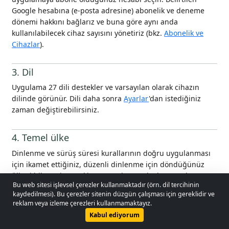
Google hesabına (e-posta adresine) abonelik ve deneme
dönemi hakkını bağlarız ve buna göre aynı anda
kullanılabilecek cihaz sayısını yönetiriz (bkz.
Abonelik ve
Cihazlar
).
3. Dil
Uygulama 27 dili destekler ve varsayılan olarak cihazın
dilinde görünür. Dili daha sonra
Ayarlar
'dan istediğiniz
zaman değiştirebilirsiniz.
4. Temel ülke
Dinlenme ve sürüş süresi kurallarının doğru uygulanması
için ikamet ettiğiniz, düzenli dinlenme için döndüğünüz
ülkeyi bilmemiz gerekir. Bu ayarlanana kadar uygulama
Bu web sitesi işlevsel çerezler kullanmaktadır (örn. dil tercihinin
sürekli olarak ayarın yapılması gerektiğini hatırlatır.
© 2026 - Lobol Team
•
lobolteam@gmail.com
kaydedilmesi). Bu çerezler sitenin düzgün çalışması için gereklidir ve
reklam veya izleme çerezleri kullanmamaktayız.
Kullanım kılavuzu
Regulations
Gizlilik politikası
Ana ekran
Kabul ediyorum