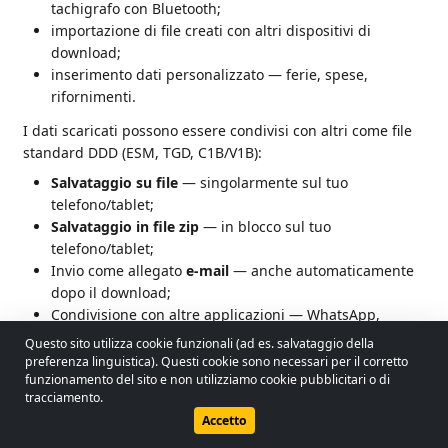
tachigrafo con Bluetooth;
importazione di file creati con altri dispositivi di
download;
inserimento dati personalizzato — ferie, spese,
rifornimenti.
I dati scaricati possono essere condivisi con altri come file
standard DDD (ESM, TGD, C1B/V1B):
Salvataggio su file
— singolarmente sul tuo
telefono/tablet;
Salvataggio in file zip
— in blocco sul tuo
telefono/tablet;
Invio come allegato
e-mail
— anche automaticamente
dopo il download;
Condivisione con altre applicazioni — WhatsApp,
Messenger, Viber, Google Drive, ...
Questo sito utilizza cookie funzionali (ad es. salvataggio della
preferenza linguistica). Questi cookie sono necessari per il corretto
© 2026 - Lobol Team
•
lobolteam@gmail.com
funzionamento del sito e non utilizziamo cookie pubblicitari o di
Per aprire i file condivisi con i metodi sopra descritti su altri
tracciamento.
dispositivi sarà necessario un programma apposito.
Guida utente
Normativa
Informativa sulla privacy
Accetto
Dai dati scaricati l'applicazione genera report e li analizza