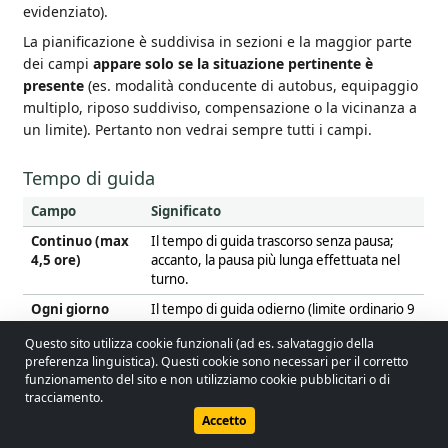
evidenziato).
La pianificazione è suddivisa in sezioni e la maggior parte
dei campi
appare solo se la situazione pertinente è
presente
(es. modalità conducente di autobus, equipaggio
multiplo, riposo suddiviso, compensazione o la vicinanza a
un limite). Pertanto non vedrai sempre tutti i campi.
Tempo di guida
Campo
Significato
Continuo (max
Il tempo di guida trascorso senza pausa;
4,5 ore)
accanto, la pausa più lunga effettuata nel
turno.
Ogni giorno
Il tempo di guida odierno (limite ordinario 9
(max 9 / 10 ore)
ore, con estensione consentita 10).
Questo sito utilizza cookie funzionali (ad es. salvataggio della
Giorno esteso
Quante volte puoi ancora utilizzare la guida
preferenza linguistica). Questi cookie sono necessari per il corretto
(max 2)
giornaliera di 10 ore in questa settimana (al
© 2026 - Lobol Team
•
lobolteam@gmail.com
funzionamento del sito e non utilizziamo cookie pubblicitari o di
massimo 2 volte).
tracciamento.
Guida utente
Normativa
Informativa sulla privacy
Accetto
Settimanale
Il totale del tempo di guida settimanale
(max 56 ore)
corrente.