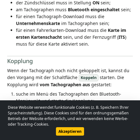
der Zündschlüssel muss in Stellung
ON
sein;
am Tachographen muss
Bluetooth eingeschaltet
sein;
für einen Tachograph-Download muss die
Unternehmenskarte
im Tachographen sein;
für einen Fahrerkarten-Download muss die
Karte im
ersten Kartenschacht
sein, und der Fernzugriff (
ITS
)
muss für diese Karte aktiviert sein.
Kopplung
Wenn der Tachograph noch nicht gekoppelt ist, kannst du
den Vorgang mit der Schaltfläche
starten. Die
Koppeln
Kopplung wird
vom Tachographen aus
gestartet:
suche im Menü des Tachographen den Bluetooth-
Menüpunkt und starte die Kopplung;
Diese Website verwendet funktionale Cookies (z. B. Speichern Ihrer
drücke danach in der App die
Spracheinstellung). Diese Cookies sind für den ordnungsgemäßen
Bestätigungsschaltfläche.
© 2026 - Lobol Team
•
lobolteam@gmail.com
Betrieb der Website erforderlich, und wir verwenden keine Werbe-
oder Tracking-Cookies.
Wenn der Tachograph keine weiteren Geräte koppeln kann,
Benutzerhandbuch
Rechtsvorschriften
Datenschutzrichtlinie
Akzeptieren
lösche ein zuvor gekoppeltes Gerät von ihm. Bei einigen
Tachographen (z. B. Stoneridge) kann die Kopplung auch