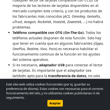
cualquier lector de tarjetas compatible con CCID. La
mayoría de los lectores de tarjetas disponibles en el
mercado cumplen este criterio, y con los productos de
los fabricantes más conocidos (
ACS, Omnikey, Gemalto,
uTrust, Axagon, Rocketek, Voastek, Zoweetek, ...
) no habrá
problemas.
Teléfono compatible con OTG (On-The-Go).
Todos los
teléfonos actuales disponen de esta función. Solo hay
que tener en cuenta que en algunos fabricantes (
Oppo,
OnePlus, Realme, Vivo, Poco
) es necesario habilitar el
funcionamiento continuo de la función en los ajustes
del sistema operativo.
Si es necesario,
adaptador USB
para conectar el lector
de tarjetas. Es importante que el adaptador sea
también apto para la
transferencia de datos
, no solo
para la carga.
Este sitio web utiliza cookies funcionales (por ej. guardar su
preferencia de idioma). Estas cookies son necesarias para el correcto
¿Por qué solo lectores estándar?
En Windows, los
© 2026 - Lobol Team
•
lobolteam@gmail.com
funcionamiento del sitio, y no utilizamos cookies publicitarias ni de
controladores del fabricante ocultan los errores de los
seguimiento.
Guía del usuario
Normativa
Política de privacidad
lectores no completamente estándar, por lo que allí «todo»
Aceptar
funciona. En Android no existen tales controladores, por lo