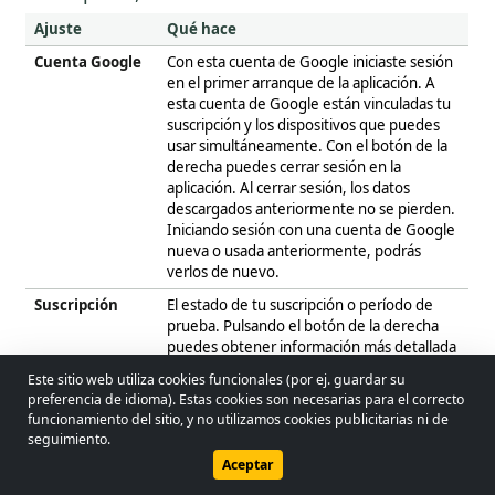
Ajuste
Qué hace
Cuenta Google
Con esta cuenta de Google iniciaste sesión
en el primer arranque de la aplicación. A
esta cuenta de Google están vinculadas tu
suscripción y los dispositivos que puedes
usar simultáneamente. Con el botón de la
derecha puedes cerrar sesión en la
aplicación. Al cerrar sesión, los datos
descargados anteriormente no se pierden.
Iniciando sesión con una cuenta de Google
nueva o usada anteriormente, podrás
verlos de nuevo.
Suscripción
El estado de tu suscripción o período de
prueba. Pulsando el botón de la derecha
puedes obtener información más detallada
y gestionar tu suscripción (suscribirse,
Este sitio web utiliza cookies funcionales (por ej. guardar su
cancelar).
preferencia de idioma). Estas cookies son necesarias para el correcto
© 2026 - Lobol Team
•
lobolteam@gmail.com
funcionamiento del sitio, y no utilizamos cookies publicitarias ni de
Licencias
El número de dispositivos usados
seguimiento.
simultáneamente. Pulsando el botón de la
Guía del usuario
Normativa
Política de privacidad
derecha puedes gestionar los dispositivos
Aceptar
que deseas usar.