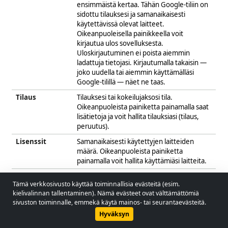
ensimmäistä kertaa. Tähän Google-tiliin on
sidottu tilauksesi ja samanaikaisesti
käytettävissä olevat laitteet.
Oikeanpuoleisella painikkeella voit
kirjautua ulos sovelluksesta.
Uloskirjautuminen ei poista aiemmin
ladattuja tietojasi. Kirjautumalla takaisin —
joko uudella tai aiemmin käyttämälläsi
Google-tilillä — näet ne taas.
Tilaus
Tilauksesi tai kokeilujaksosi tila.
Oikeanpuoleista painiketta painamalla saat
lisätietoja ja voit hallita tilauksiasi (tilaus,
peruutus).
Lisenssit
Samanaikaisesti käytettyjen laitteiden
määrä. Oikeanpuoleista painiketta
painamalla voit hallita käyttämiäsi laitteita.
UUID
Sovelluksen yksilöllinen tunniste. Tämä on
Tämä verkkosivusto käyttää toiminnallisia evästeitä (esim.
erilainen jokaisessa laitteessa ja muuttuu
© 2026 - Lobol Team
•
lobolteam@gmail.com
kielivalinnan tallentaminen). Nämä evästeet ovat välttämättömiä
myös saman laitteen
sivuston toiminnalle, emmekä käytä mainos- tai seurantaevästeitä.
uudelleenasennuksessa. UUID:n avulla
Käyttöopas
Säädökset
Tietosuojakäytäntö
Hyväksyn
voit yksiselitteisesti tunnistaa lisenssisi.