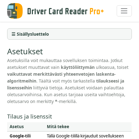
Driver Card Reader
Pro+
☰ Sisällysluettelo
Asetukset
Asetuksilla voit mukauttaa sovelluksen toimintaa. Jotkut
asetukset muuttavat vain
käyttöliittymän
ulkoasua, toiset
vaikuttavat merkittävästi yhteenvetojen laskenta-
algoritmeihin
. Täältä voit myös tarkastella
tilaukseesi ja
lisensseihin
liittyviä tietoja. Asetukset voidaan palauttaa
oletusarvoihinsa. Kun asetus tarjoaa useita vaihtoehtoja,
oletusarvo on merkitty
*
-merkillä.
Tilaus ja lisenssit
Asetus
Mitä tekee
Google-tili
Tällä Google-tilillä kirjauduit sovellukseen