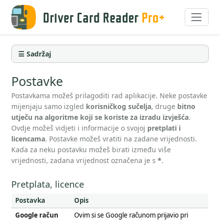
Driver Card Reader
Pro+
☰ Sadržaj
Postavke
Postavkama možeš prilagoditi rad aplikacije. Neke postavke
mijenjaju samo izgled
korisničkog sučelja
, druge
bitno
utječu na algoritme koji se koriste za izradu izvješća
.
Ovdje možeš vidjeti i informacije o svojoj
pretplati i
licencama
. Postavke možeš vratiti na zadane vrijednosti.
Kada za neku postavku možeš birati između više
vrijednosti, zadana vrijednost označena je s
*
.
Pretplata, licence
Postavka
Opis
Google račun
Ovim si se Google računom prijavio pri