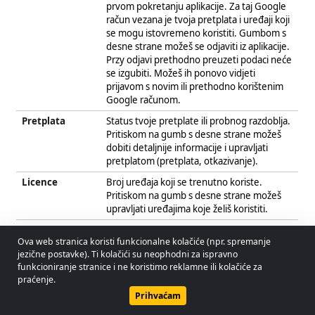
prvom pokretanju aplikacije. Za taj Google
račun vezana je tvoja pretplata i uređaji koji
se mogu istovremeno koristiti. Gumbom s
desne strane možeš se odjaviti iz aplikacije.
Przy odjavi prethodno preuzeti podaci neće
se izgubiti. Možeš ih ponovo vidjeti
prijavom s novim ili prethodno korištenim
Google računom.
Pretplata
Status tvoje pretplate ili probnog razdoblja.
Pritiskom na gumb s desne strane možeš
dobiti detaljnije informacije i upravljati
pretplatom (pretplata, otkazivanje).
Licence
Broj uređaja koji se trenutno koriste.
Pritiskom na gumb s desne strane možeš
upravljati uređajima koje želiš koristiti.
UUID
Jedinstveni identifikator aplikacije. Razlikuje
Ova web stranica koristi funkcionalne kolačiće (npr. spremanje
se na svakom uređaju i mijenja se i pri
jezične postavke). Ti kolačići su neophodni za ispravno
ponovnoj instalaciji na istom uređaju.
© 2026 - Lobol Team
•
lobolteam@gmail.com
funkcioniranje stranice i ne koristimo reklamne ili kolačiće za
UUID-om možeš jednoznačno identificirati
praćenje.
svoje licence.
Korisnički priručnik
Propisi
Politika privatnosti
Prihvaćam