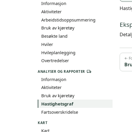
Informasjon
Hasti
Aktiviteter
Arbeidstidsoppsummering
Eks
Bruk av kjøretøy
Detal
Besøkte land
Hviler
Hvileplanlegging
← Fo
Overtredelser
Bru
ANALYSER OG RAPPORTER
Informasjon
Aktiviteter
Bruk av kjøretøy
Hastighetsgraf
Fartsoverskridelse
KART
Kart