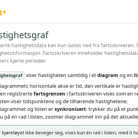
o+
stighetsgraf
jerte hastighetsdata kan kun lastes ned fra fartsskriveren.
ghetsinformasjon. Fartsskriveren inneholder hastighetsdat
mers kjørte perioder.
viser hastigheten samtidig i et
diagram
og en
l
ighetsgraf
iagrammets horisontale akse er tid, den vertikale er hastig
en registrerte
fartsgrensen
i fartsskriveren vises som en rø
isten viser tidspunktene og de tilhørende hastighetene;
iagrammet og listen er
synkronisert
: trykker du på et punk
u på en rad i listen, zoomer diagrammet inn på det aktuelle
 kjøretøyet ikke beveger seg, vises kun én rad i listen, med 0 ha