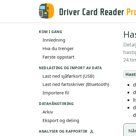
Driver Card Reader
Pr
Ha
KOM I GANG
Innledning
Detal
Hva du trenger
hasti
Første oppstart
24 ti
NEDLASTING OG IMPORT AV DATA
Hast
Last ned sjåførkort (USB)
Last ned fartsskriver (Bluetooth)
d
d
Importere fil
l
DATAHÅNDTERING
d
Arkiv
d
Eksport og deling
Når
ANALYSER OG RAPPORTER