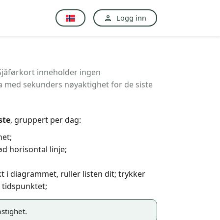
Logg inn
 Sjåførkort inneholder ingen
a med sekunders nøyaktighet for de siste
iste
, gruppert per dag:
het;
d horisontal linje;
t i diagrammet, ruller listen dit; trykker
 tidspunktet;
stighet.