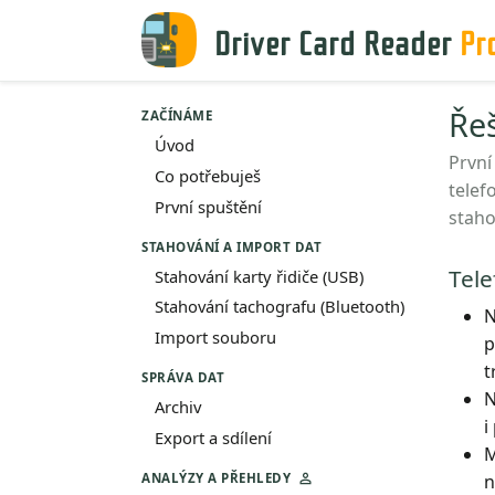
Driver Card Reader
Pr
Ře
ZAČÍNÁME
Úvod
První
Co potřebuješ
telef
První spuštění
staho
STAHOVÁNÍ A IMPORT DAT
Tele
Stahování karty řidiče (USB)
Stahování tachografu (Bluetooth)
N
Import souboru
p
t
SPRÁVA DAT
N
Archiv
i
Export a sdílení
M
n
ANALÝZY A PŘEHLEDY