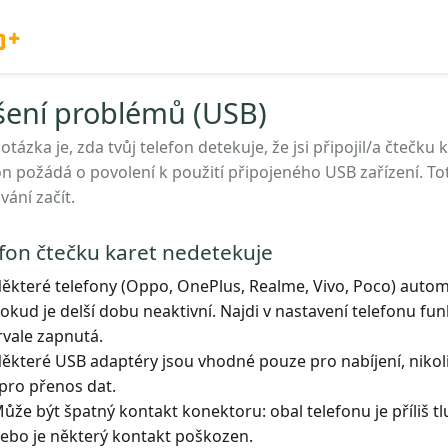
o+
šení problémů (USB)
 otázka je, zda tvůj telefon detekuje, že jsi připojil/a čtečk
on požádá o povolení k použití připojeného USB zařízení. To
vání začít.
fon čtečku karet nedetekuje
ěkteré telefony (Oppo, OnePlus, Realme, Vivo, Poco) automa
okud je delší dobu neaktivní. Najdi v nastavení telefonu fun
rvale zapnutá.
ěkteré USB adaptéry jsou vhodné pouze pro nabíjení, nikol
 pro přenos dat.
ůže být špatný kontakt konektoru: obal telefonu je příliš tl
ebo je některý kontakt poškozen.