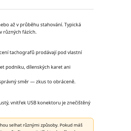
nebo až v průběhu stahování. Typická
v různých fázích.
ení tachografů prodávají pod vlastní
ret podniku, dílenských karet ani
it správný směr — zkus to obráceně.
lustý, vnitřek USB konektoru je znečištěný
 mohou selhat různými způsoby. Pokud máš