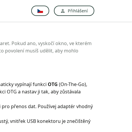
Přihlášení
u karet. Pokud ano, vyskočí okno, ve kterém
to povolení musíš udělit, aby mohlo
ticky vypínají funkci
OTG
(On-The-Go),
kci OTG a nastav ji tak, aby zůstávala
i pro přenos dat. Používej adaptér vhodný
ustý, vnitřek USB konektoru je znečištěný