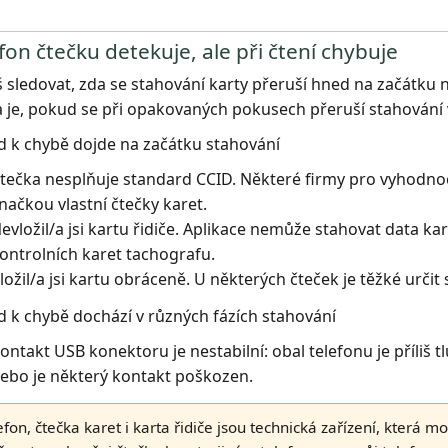
fon čtečku detekuje, ale při čtení chybuje
 sledovat, zda se stahování karty přeruší hned na začátku 
 je, pokud se při opakovaných pokusech přeruší stahování 
 k chybě dojde na začátku stahování
tečka nesplňuje standard CCID. Některé firmy pro vyhodnoc
načkou vlastní čtečky karet.
evložil/a jsi kartu řidiče. Aplikace nemůže stahovat data ka
ontrolních karet tachografu.
ložil/a jsi kartu obráceně. U některých čteček je těžké urč
 k chybě dochází v různých fázích stahování
ontakt USB konektoru je nestabilní: obal telefonu je příliš t
ebo je některý kontakt poškozen.
efon, čtečka karet i karta řidiče jsou technická zařízení, která