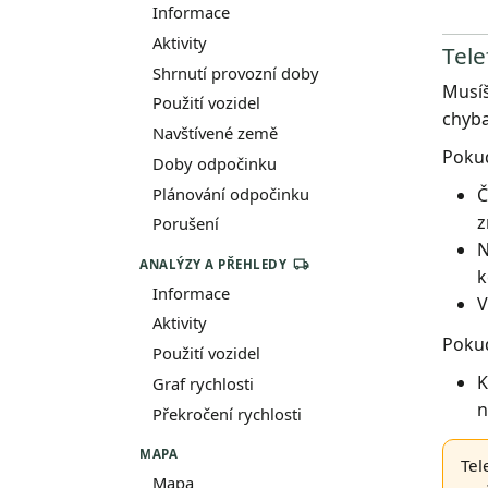
Informace
Aktivity
Tele
Shrnutí provozní doby
Musíš
Použití vozidel
chyba
Navštívené země
Pokud
Doby odpočinku
Č
Plánování odpočinku
z
Porušení
N
ANALÝZY A PŘEHLEDY
k
Informace
V
Aktivity
Pokud
Použití vozidel
K
Graf rychlosti
n
Překročení rychlosti
MAPA
Tel
Mapa