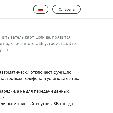
Войти
итыватель карт. Если да, появится
 подключённого USB-устройства. Это
узка.
) автоматически отключают функцию
астройках телефона и установи её так,
рядки, а не для передачи данных.
ых.
слишком толстый, внутри USB-гнезда