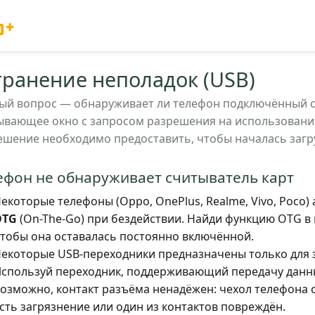
o+
транение неполадок (USB)
ый вопрос — обнаруживает ли телефон подключённый сч
ывающее окно с запросом разрешения на использование
ешение необходимо предоставить, чтобы началась загр
ефон не обнаруживает считыватель карт
екоторые телефоны (Oppo, OnePlus, Realme, Vivo, Poco
OTG
(On-The-Go) при бездействии. Найди функцию OTG в н
тобы она оставалась постоянно включённой.
екоторые USB-переходники предназначены только для за
спользуй переходник, поддерживающий передачу данн
озможно, контакт разъёма ненадёжен: чехол телефона 
сть загрязнение или один из контактов повреждён.