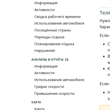
Информация
Активности
Тел
Сводка рабочего времени
Нужн
Использование автомобиля
Хара
Посещённые страны
Если
Периоды отдыха
С
Планирование отдыха
п
Нарушения
В
АНАЛИЗЫ И ОТЧЁТЫ
м
Информация
К
Активности
п
Использование автомобиля
Если
График скорости
Н
Превышение скорости
з
КАРТА
Карта