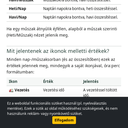
Havi/Műszak
Műszakokra bontva, havi összesítéssel.
Heti/Nap
Naptári napokra bontva, heti összesítéssel.
Havi/Nap
Naptári napokra bontva, havi összesítéssel.
Ha egy műszak átnyúlik éjfélen, alapból a műszak szerinti
(Heti/Műszak) nézet jelenik meg.
Mit jelentenek az ikonok melletti értékek?
Minden nap-/műszaksorban (és az összesítőben) ezek az
értékek jelennek meg, mindegyik a saját ikonjával, óra:perc
formátumban:
Ikon
Érték
Jelentés
🚛 Vezetés
Vezetési idő
A vezetéssel töltött
idő.
Ez a weboldal funkcionális sütiket használ (pl. nyelvválasztás
🔧 Munka
Egyéb munka
A nem vezetéssel
© 2026 - Lobol Team
•
lobolteam@gmail.com
mentése). Ezek a sütik az oldal működéséhez szükségesek, és nem
töltött munka
használunk reklám- vagy nyomkövető sütiket.
(rakodás,
Használati útmutató
Jogszabályok
Adatvédelmi irányelvek
Elfogadom
adminisztráció,
jármű-ellenőrzés